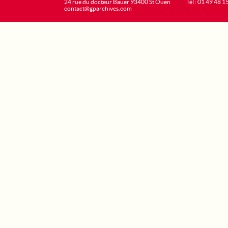
24 rue du docteur Bauer 93400 St Ouen
Tél : 01 49 48 1
contact@gparchives.com