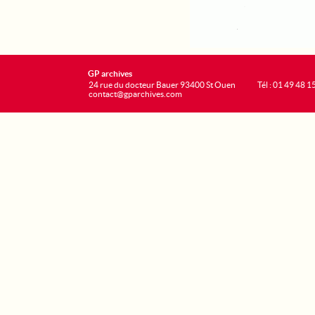
GP archives
24 rue du docteur Bauer 93400 St Ouen
Tél : 01 49 48 1
contact@gparchives.com