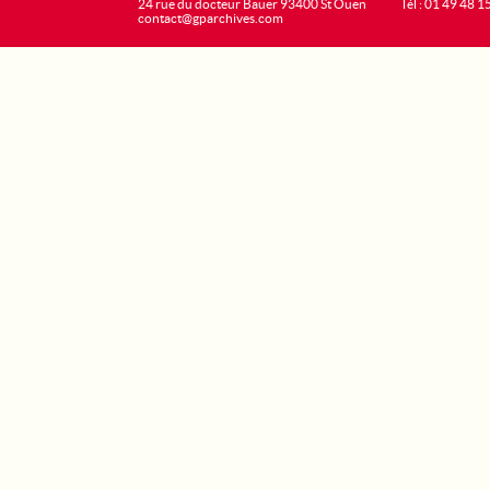
24 rue du docteur Bauer 93400 St Ouen
Tél : 01 49 48 1
contact@gparchives.com