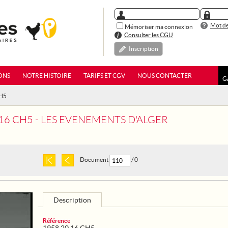
Mot de
Mémoriser ma connexion
Consulter les CGU
Inscription
ONS
NOTRE HISTOIRE
TARIFS ET CGV
NOUS CONTACTER
G
CH5
 16 CH5 - LES EVENEMENTS D'ALGER
Document
/ 0
Description
Référence