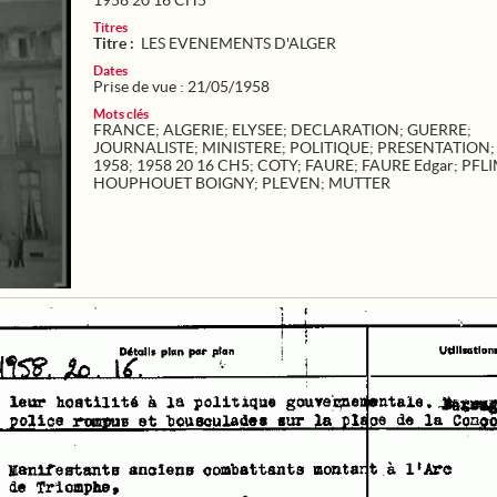
1958 20 16 CH5
Titres
Titre :
LES EVENEMENTS D'ALGER
Dates
Prise de vue : 21/05/1958
Mots clés
FRANCE
;
ALGERIE
;
ELYSEE
;
DECLARATION
;
GUERRE
;
JOURNALISTE
;
MINISTERE
;
POLITIQUE
;
PRESENTATION
1958
;
1958 20 16 CH5
;
COTY
;
FAURE
;
FAURE Edgar
;
PFLI
HOUPHOUET BOIGNY
;
PLEVEN
;
MUTTER