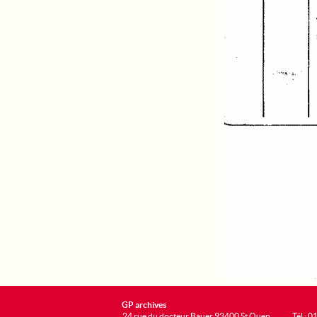
GP archives
24 rue du docteur Bauer 93400 St Ouen
Tél : 0