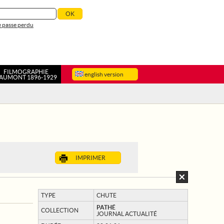
 passe perdu
FILMOGRAPHIE
english version
AUMONT 1896-1929
IMPRIMER
TYPE
CHUTE
PATHÉ
COLLECTION
JOURNAL ACTUALITÉ