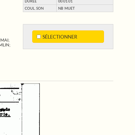
DURÉE
00:01:01
COUL. SON
NB MUET
SÉLECTIONNER
;
MAI
;
MLIN
;