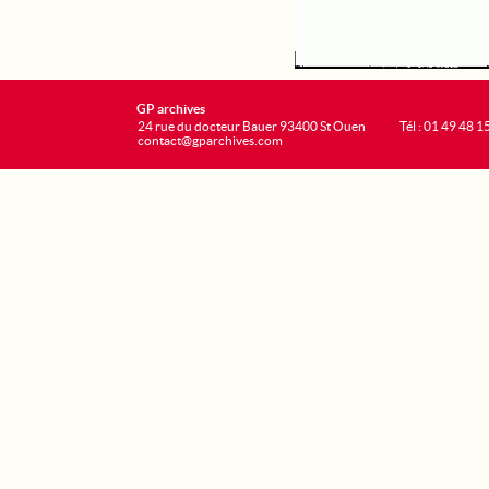
GP archives
24 rue du docteur Bauer 93400 St Ouen
Tél : 01 49 48 1
contact@gparchives.com