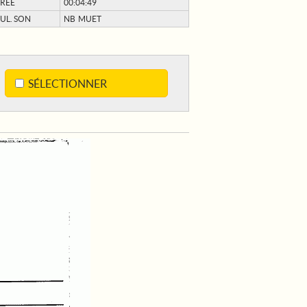
RÉE
00:04:49
UL. SON
NB MUET
SÉLECTIONNER