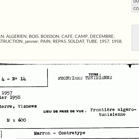
DU
CO
LN
;
ALGERIEN
;
BOIS
;
BOISSON
;
CAFE
;
CAMP
;
DECEMBRE
;
STRUCTION
;
janvier
;
PAIN
;
REPAS
;
SOLDAT
;
TUBE
;
1957
;
1958
;