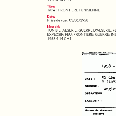
1958 4 14 CH1
Titres
Titre :
FRONTIERE TUNISIENNE
Dates
Prise de vue : 03/01/1958
Mots clés
TUNISIE
;
ALGERIE
;
GUERRE D'ALGERIE
;
F
EXPLOSIF
;
FEU
;
FRONTIERE
;
GUERRE
;
IN
1958 4 14 CH1