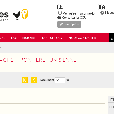
Mot de
Mémoriser ma connexion
Consulter les CGU
Inscription
ONS
NOTRE HISTOIRE
TARIFS ET CGV
NOUS CONTACTER
G
H1
14 CH1 - FRONTIERE TUNISIENNE
Document
/ 0
TY
CO