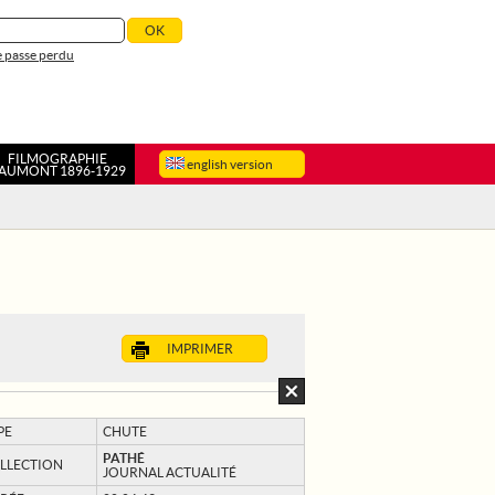
 passe perdu
FILMOGRAPHIE
english version
AUMONT 1896-1929
IMPRIMER
PE
CHUTE
PATHÉ
LLECTION
JOURNAL ACTUALITÉ