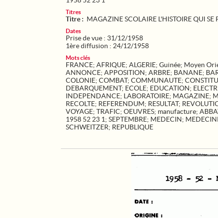
1958 52 23 1
Titres
Titre :
MAGAZINE SCOLAIRE L'HISTOIRE QUI SE 
Dates
Prise de vue : 31/12/1958
1ère diffusion : 24/12/1958
Mots clés
FRANCE
;
AFRIQUE
;
ALGERIE
;
Guinée
;
Moyen Ori
ANNONCE
;
APPOSITION
;
ARBRE
;
BANANE
;
BA
COLONIE
;
COMBAT
;
COMMUNAUTE
;
CONSTIT
DEBARQUEMENT
;
ECOLE
;
EDUCATION
;
ELECTR
INDEPENDANCE
;
LABORATOIRE
;
MAGAZINE
;
M
RECOLTE
;
REFERENDUM
;
RESULTAT
;
REVOLUTI
VOYAGE
;
TRAFIC
;
OEUVRES
;
manufacture
;
ABBA
1958 52 23 1
;
SEPTEMBRE
;
MEDECIN
;
MEDECIN
SCHWEITZER
;
REPUBLIQUE