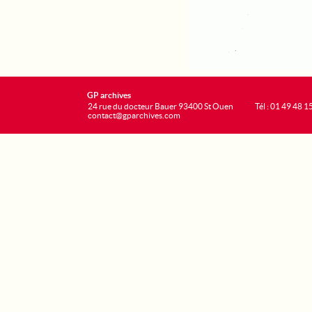
GP archives
24 rue du docteur Bauer 93400 St Ouen
Tél : 01 49 48 1
contact@gparchives.com