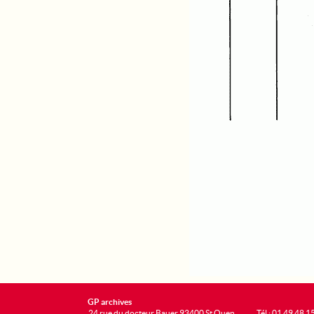
GP archives
24 rue du docteur Bauer 93400 St Ouen
Tél : 01 49 48 1