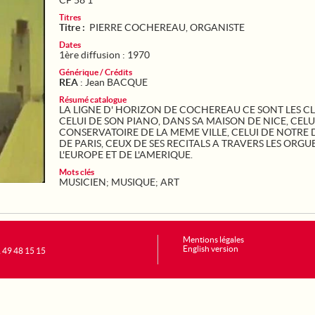
CF 58 1
Titres
Titre :
PIERRE COCHEREAU, ORGANISTE
Dates
1ère diffusion : 1970
Générique / Crédits
REA
: Jean BACQUE
Résumé catalogue
LA LIGNE D' HORIZON DE COCHEREAU CE SONT LES CL
CELUI DE SON PIANO, DANS SA MAISON DE NICE, CELU
CONSERVATOIRE DE LA MEME VILLE, CELUI DE NOTRE
DE PARIS, CEUX DE SES RECITALS A TRAVERS LES ORGU
L'EUROPE ET DE L'AMERIQUE.
Mots clés
MUSICIEN
;
MUSIQUE
;
ART
Mentions légales
English version
1 49 48 15 15