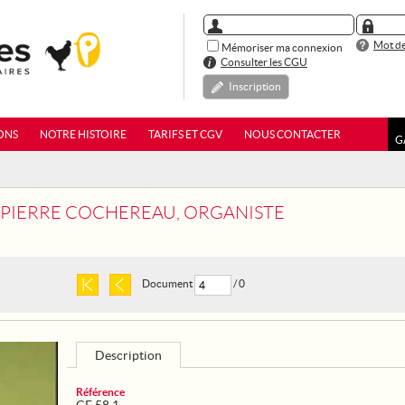
Mot de
Mémoriser ma connexion
Consulter les CGU
Inscription
ONS
NOTRE HISTOIRE
TARIFS ET CGV
NOUS CONTACTER
G
 - PIERRE COCHEREAU, ORGANISTE
Document
/ 0
Description
Référence