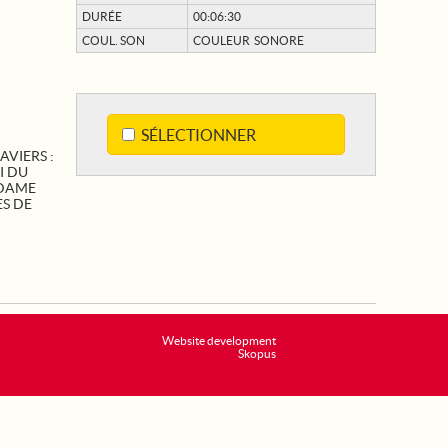
DURÉE
00:06:30
COUL. SON
COULEUR SONORE
SÉLECTIONNER
AVIERS :
I DU
 DAME
ES DE
Website development
Skopus