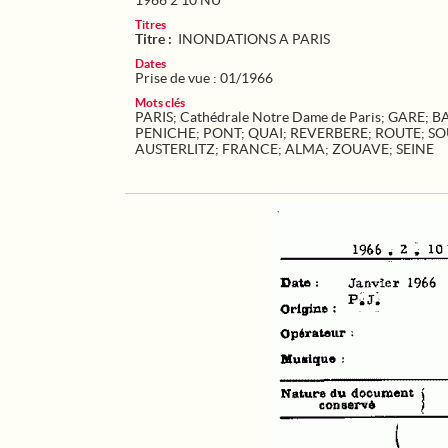
1966 2 10 NU
Titres
Titre :
INONDATIONS A PARIS
Dates
Prise de vue : 01/1966
Mots clés
PARIS
;
Cathédrale Notre Dame de Paris
;
GARE
;
B
PENICHE
;
PONT
;
QUAI
;
REVERBERE
;
ROUTE
;
SO
AUSTERLITZ
;
FRANCE
;
ALMA
;
ZOUAVE
;
SEINE