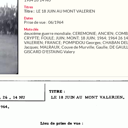
1964 26 14 NU
Titres
Titre :
LE 18 JUIN AU MONT VALERIEN
Dates
Prise de vue : 06/1964
Mots clés
deuxième guerre mondiale
;
CEREMONIE
;
ANCIEN
;
COMB
CRYPTE
;
FOULE
;
JUIN
;
MONT
;
18 JUIN
;
1964
;
1964 26 1
VALERIEN
;
FRANCE
;
POMPIDOU Georges
;
CHABAN DE
Jacques
;
MALRAUX
;
Couve de Murville
;
Gaulle
;
DE GAUL
GISCARD D'ESTAING Valery