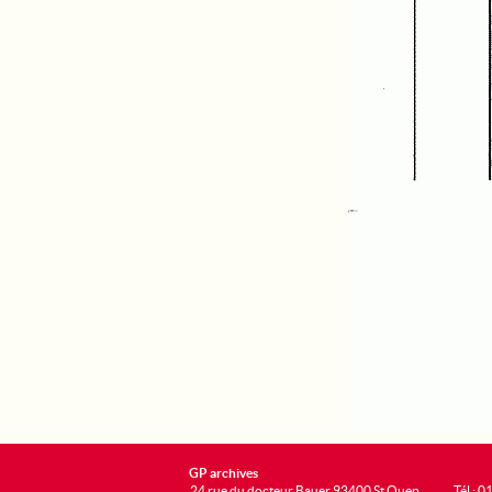
GP archives
24 rue du docteur Bauer 93400 St Ouen
Tél : 0