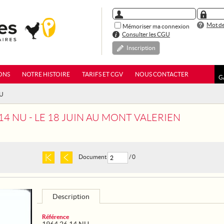
Mot de
Mémoriser ma connexion
Consulter les CGU
Inscription
ONS
NOTRE HISTOIRE
TARIFS ET CGV
NOUS CONTACTER
G
NU
14 NU - LE 18 JUIN AU MONT VALERIEN
Document
/ 0
Description
Référence