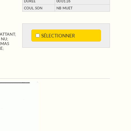
DURÉE
00:01:26
COUL. SON
NB MUET
ATTANT
;
SÉLECTIONNER
4 NU
;
LMAS
LE
;