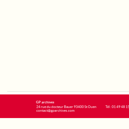
GP archives
24 rue du docteur Bauer 93400 St Ouen
Tél : 01 49 48 1
contact@gparchives.com