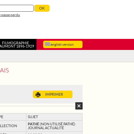
 passe perdu
FILMOGRAPHIE
english version
AUMONT 1896-1929
AIS
IMPRIMER
PE
SUJET
PATHÉ
(NON UTILISÉ PATHÉ)
LLECTION
JOURNAL ACTUALITÉ