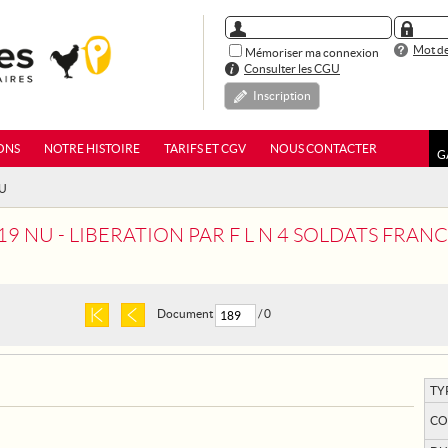
Mot de
Mémoriser ma connexion
Consulter les CGU
Inscription
ONS
NOTRE HISTOIRE
TARIFS ET CGV
NOUS CONTACTER
G
NU
19 NU - LIBERATION PAR F L N 4 SOLDATS FRANC
Document
/ 0
TY
CO