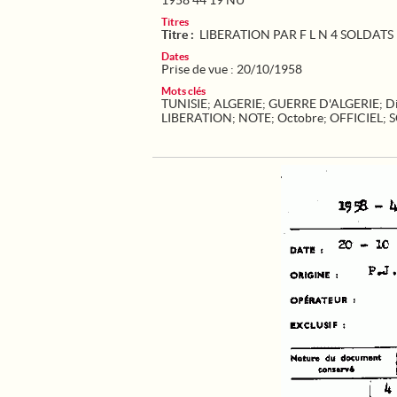
1958 44 19 NU
Titres
Titre :
LIBERATION PAR F L N 4 SOLDAT
Dates
Prise de vue : 20/10/1958
Mots clés
TUNISIE
;
ALGERIE
;
GUERRE D'ALGERIE
;
D
LIBERATION
;
NOTE
;
Octobre
;
OFFICIEL
;
S