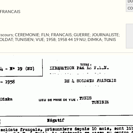
DU
CO
S FRANCAIS
iscours
;
CEREMONIE
;
FLN
;
FRANCAIS
;
GUERRE
;
JOURNALISTE
;
OLDAT
;
TUNISIEN
;
VUE
;
1958
;
1958 44 19 NU
;
DIMKA
;
TUNIS