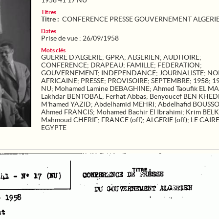
1958 41 17 NU
Titres
Titre :
CONFERENCE PRESSE GOUVERNEMENT ALGERI
Dates
Prise de vue : 26/09/1958
Mots clés
GUERRE D'ALGERIE
;
GPRA
;
ALGERIEN
;
AUDITOIRE
;
CONFERENCE
;
DRAPEAU
;
FAMILLE
;
FEDERATION
;
GOUVERNEMENT
;
INDEPENDANCE
;
JOURNALISTE
;
NO
AFRICAINE
;
PRESSE
;
PROVISOIRE
;
SEPTEMBRE
;
1958
;
19
NU
;
Mohamed Lamine DEBAGHINE
;
Ahmed Taoufik EL M
Lakhdar BENTOBAL
;
Ferhat Abbas
;
Benyoucef BEN KHE
M'hamed YAZID
;
Abdelhamid MEHRI
;
Abdelhafid BOUSS
Ahmed FRANCIS
;
Mohamed Bachir El Ibrahimi
;
Krim BEL
Mahmoud CHERIF
;
FRANCE (off)
;
ALGERIE (off)
;
LE CAIR
EGYPTE