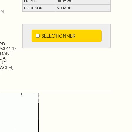
DURÉE
00:02:23
COUL. SON
NB MUET
EN
SÉLECTIONNER
RD
58 41 17
ADANI
;
DDA
;
OUF
;
KACEM
;
E
;