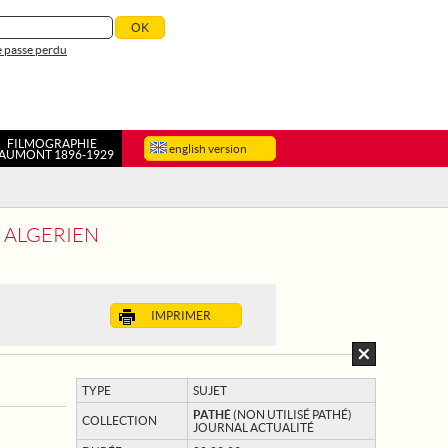
 passe perdu
FILMOGRAPHIE
english version
AUMONT 1896-1929
 ALGERIEN
IMPRIMER
TYPE
SUJET
PATHÉ
(NON UTILISÉ PATHÉ)
COLLECTION
JOURNAL ACTUALITÉ