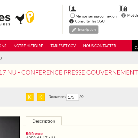
Mot de
Mémoriser ma connexion
Consulter les CGU
Inscription
ONS
NOTRE HISTOIRE
TARIFS ET CGV
NOUS CONTACTER
G
NU
 17 NU - CONFERENCE PRESSE GOUVERNEMENT
Document
/ 0
Description
Référence