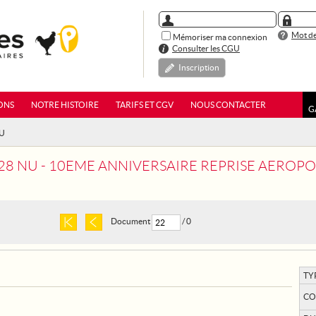
Mot de
Mémoriser ma connexion
Consulter les CGU
Inscription
ONS
NOTRE HISTOIRE
TARIFS ET CGV
NOUS CONTACTER
G
NU
 28 NU - 10EME ANNIVERSAIRE REPRISE AEROP
Document
/ 0
TY
CO