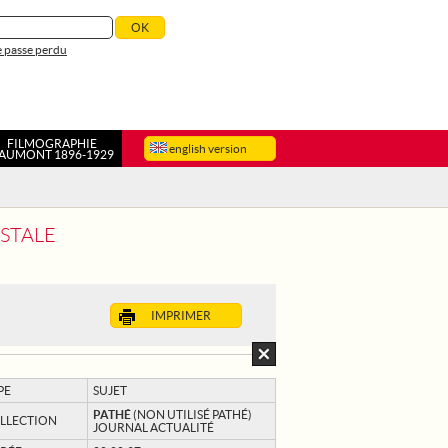
 passe perdu
FILMOGRAPHIE
english version
AUMONT 1896-1929
OSTALE
IMPRIMER
PE
SUJET
PATHÉ
(NON UTILISÉ PATHÉ)
LLECTION
JOURNAL ACTUALITÉ