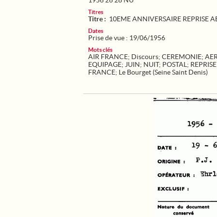
1956 26 28 NU
Titres
Titre :
10EME ANNIVERSAIRE REPRISE 
Dates
Prise de vue : 19/06/1956
Mots clés
AIR FRANCE
;
Discours
;
CEREMONIE
;
AE
EQUIPAGE
;
JUIN
;
NUIT
;
POSTAL
;
REPRISE
FRANCE
;
Le Bourget (Seine Saint Denis)