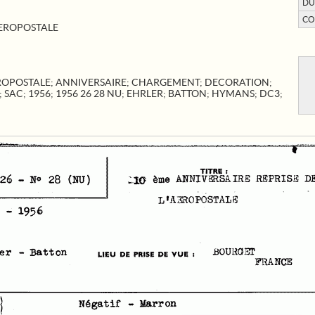
DU
CO
AEROPOSTALE
ROPOSTALE
;
ANNIVERSAIRE
;
CHARGEMENT
;
DECORATION
;
;
SAC
;
1956
;
1956 26 28 NU
;
EHRLER
;
BATTON
;
HYMANS
;
DC3
;