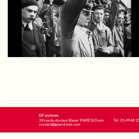
GP archives
24 rue du docteur Bauer 93400 St Ouen
Tél : 01 49 48 1
contact@gparchives.com