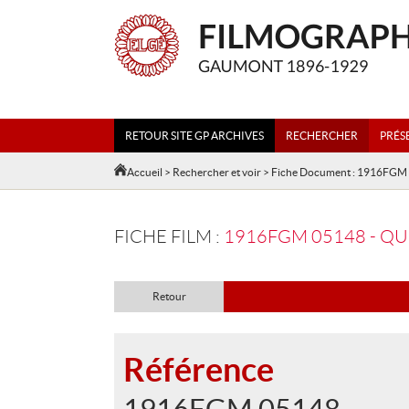
RETOUR SITE GP ARCHIVES
RECHERCHER
PRÉS
Accueil
>
Rechercher et voir
> Fiche Document : 1916FGM
FICHE FILM :
1916FGM 05148 - Q
Retour
Référence
1916FGM 05148