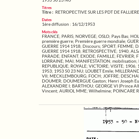
1953 50 23 NU
Titres
Titre :
RETROPECTIVE SUR LES PDT DE FALLIERE
Dates
1ère diffusion : 16/12/1953
Mots clés
FRANCE
;
PARIS
;
NORVEGE
;
OSLO
;
Pays Bas
;
HO
première guerre
;
Première guerre mondiale
;
GUER
GUERRE 1914 1918
;
Discours
;
SPORT
;
FEMME
;
D
GUERRE 1914 1918
;
RETROSPECTIVE
;
1940
;
ALS
PARADE
;
ENFANT
;
EXODE
;
FAMILLE
;
FEVRIER
;
LORRAINE
;
MAI
;
MANIFESTATION
;
mobilisation
;
REPUBLIQUE
;
ROYALE
;
VICTOIRE
;
VISITE
;
1906
;
1953
;
1953 50 23 NU
;
LOUBET Emile
;
MILLERAND
VII
;
MECKLEMBOURG
;
FOCH
;
JOFFRE
;
DESCHAN
DOUMER
;
DOUMERGUE Gaston
;
Henri Joseph 
ALEXANDRE I
;
BARTHOU
;
GEORGE VI (Prince Al
Vincent
;
AURIOL MME
;
Wilhelmine
;
POINCARE R