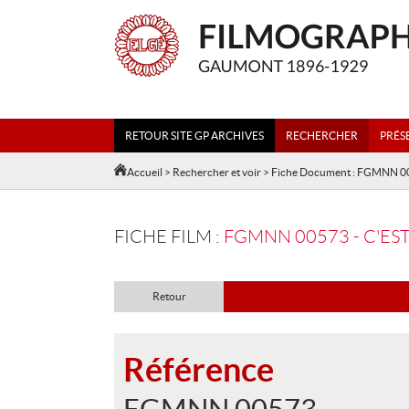
RETOUR SITE GP ARCHIVES
RECHERCHER
PRÉS
Accueil
>
Rechercher et voir
> Fiche Document : FGMNN 
FICHE FILM :
FGMNN 00573 - C'EST 
Retour
Référence
FGMNN 00573