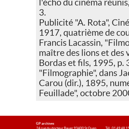
l'écho du cinéma réunis
3.
Publicité "A. Rota", Cin
1917, quatrième de cou
Francis Lacassin, "Filmo
maître des lions et des 
Bordas et fils, 1995, p. 
"Filmographie", dans J
Carou (dir.), 1895, numé
Feuillade", octobre 2000
GP archives
24 rue du docteur Bauer 93400 St Ouen
Tél : 01 49 48 1