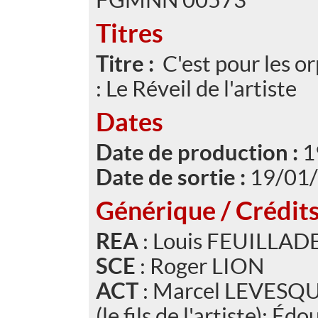
Titres
Titre :
C'est pour les o
: Le Réveil de l'artiste
Dates
Date de production :
1
Date de sortie :
19/01
Générique / Crédit
REA
: Louis FEUILLAD
SCE
: Roger LION
ACT
: Marcel LEVESQUE
(le fils de l'artiste); 