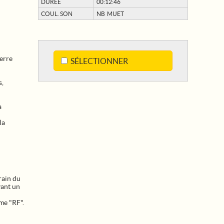
DURÉE
00:12:46
COUL. SON
NB MUET
erre
SÉLECTIONNER
s,
a
la
rain du
ant un
me "RF".