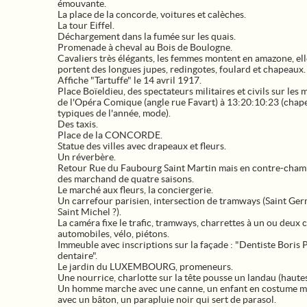
émouvante.
La place de la concorde, voitures et calèches.
La tour Eiffel.
Déchargement dans la fumée sur les quais.
Promenade à cheval au Bois de Boulogne.
Cavaliers très élégants, les femmes montent en amazone, ell
portent des longues jupes, redingotes, foulard et chapeaux.
Affiche "Tartuffe" le 14 avril 1917.
Place Boïeldieu, des spectateurs militaires et civils sur les
de l'Opéra Comique (angle rue Favart) à 13:20:10:23 (chap
typiques de l'année, mode).
Des taxis.
Place de la CONCORDE.
Statue des villes avec drapeaux et fleurs.
Un réverbère.
Retour Rue du Faubourg Saint Martin mais en contre-cham
des marchand de quatre saisons.
Le marché aux fleurs, la conciergerie.
Un carrefour parisien, intersection de tramways (Saint Ger
Saint Michel ?).
La caméra fixe le trafic, tramways, charrettes à un ou deux 
automobiles, vélo, piétons.
Immeuble avec inscriptions sur la façade : "Dentiste Boris 
dentaire".
Le jardin du LUXEMBOURG, promeneurs.
Une nourrice, charlotte sur la tête pousse un landau (hautes
Un homme marche avec une canne, un enfant en costume m
avec un bâton, un parapluie noir qui sert de parasol.