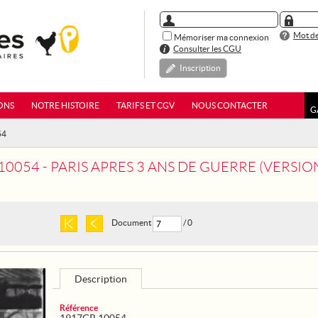
Mot de
Mémoriser ma connexion
Consulter les CGU
Inscription
ONS
NOTRE HISTOIRE
TARIFS ET CGV
NOUS CONTACTER
G
54
10054 - PARIS APRES 3 ANS DE GUERRE (VERSIO
Document
/ 0
Description
Référence