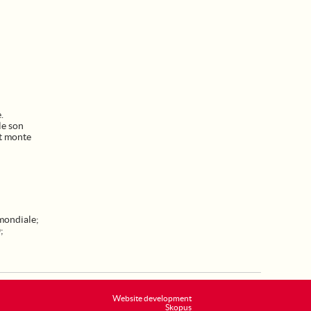
.
le son
et monte
mondiale
;
O
;
Website development
Skopus