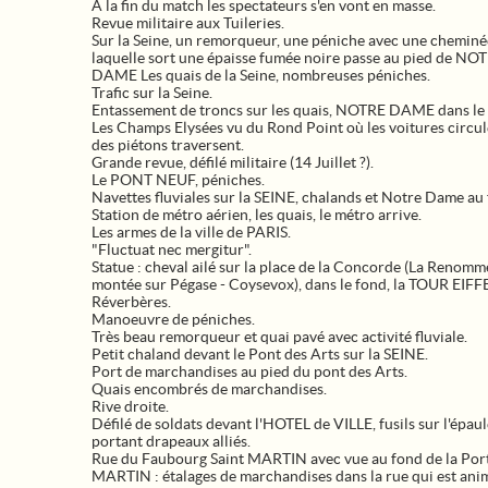
A la fin du match les spectateurs s'en vont en masse.
Revue militaire aux Tuileries.
Sur la Seine, un remorqueur, une péniche avec une cheminé
laquelle sort une épaisse fumée noire passe au pied de NO
DAME Les quais de la Seine, nombreuses péniches.
Trafic sur la Seine.
Entassement de troncs sur les quais, NOTRE DAME dans le 
Les Champs Elysées vu du Rond Point où les voitures circul
des piétons traversent.
Grande revue, défilé militaire (14 Juillet ?).
Le PONT NEUF, péniches.
Navettes fluviales sur la SEINE, chalands et Notre Dame au
Station de métro aérien, les quais, le métro arrive.
Les armes de la ville de PARIS.
"Fluctuat nec mergitur".
Statue : cheval ailé sur la place de la Concorde (La Renomm
montée sur Pégase - Coysevox), dans le fond, la TOUR EIFF
Réverbères.
Manoeuvre de péniches.
Très beau remorqueur et quai pavé avec activité fluviale.
Petit chaland devant le Pont des Arts sur la SEINE.
Port de marchandises au pied du pont des Arts.
Quais encombrés de marchandises.
Rive droite.
Défilé de soldats devant l'HOTEL de VILLE, fusils sur l'épaul
portant drapeaux alliés.
Rue du Faubourg Saint MARTIN avec vue au fond de la Port
MARTIN : étalages de marchandises dans la rue qui est ani