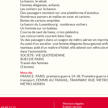
Le bassin, le sénat.
Femmes élégantes, enfants.
Les voiliers sur le bassin.
Des passagers montent sur une plateforme d'autobus.
Nombreux paniers et malles en osier et cartons.
Boites de cartons empilées.
Le bassin du Luxembourg : nombreux voiliers.
Un homme sur un bateau.
Course de saut de haies, cross pédestre.
Les concurrents courent dans l'eau.
Vu des passagers dans un wagon de métro aérien en marche
Au pied d'un escalier, une femme élégante (bourgeoise) enfi
manteau aidé d'un maître d'hôtel, elle attend son véhicule 
dans l'automobile.
SOCIETE- VIE QUOTIDIENNE.
RUES DE PARIS.
Travail des femmes.
(3 boites)
Mots clés
FRANCE
;
PARIS
;
premiere guerre 14-18
;
Première guerre 
transport
;
FEMME AU TRAVAIL
;
TRAMWAY
;
RUE
;
METR
METRO AERIEN
Mentions légales
English version
1 49 48 15 15