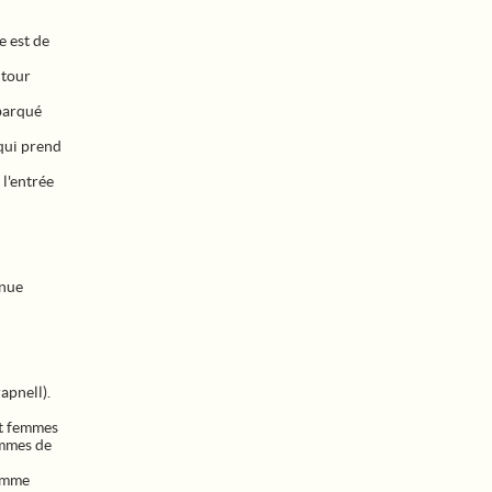
e est de
 tour
barqué
qui prend
l'entrée
enue
apnell).
et femmes
ommes de
femme