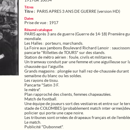
1917GR 10054
Titres
Titre :
PARIS APRES 3 ANS DE GUERRE (version HD)
Dates
Prise de vue : 1917
Résumé catalogue
PARIS après 3 ans de guerre (Guerre de 14-18) Première gu
mondiale.
Les Halles : porteurs, marchands.
La Foire aux jambons Boulevard Richard Lenoir : saucisson
pancarte "Rillettes de TOURS" sur des stands.
Station de métro aérien : foule, civils et militaires.
Un tramway conduit par une femme et une aiguilleuse sur l
chaussée qui l'aiguille.
Grands magasins : plongée sur hall rez-de-chaussée durant 
semaibne du blanc ou les soldes.
Les rayons de tissu.
Pancarte "Satin 3 F.
le mètre".
Plan rapproché des clients, femmes chapeautées.
Match de football.
Une équipe de joueurs sort des vestiaires et entre sur le ter
stade de COLOMBES (probablement match inter-armes)dev
policier qui porte une cape noire.
Les tribunes sont ornées de drapeaux français et de l'emblè
Le match.
Publicité "Dubonnet".