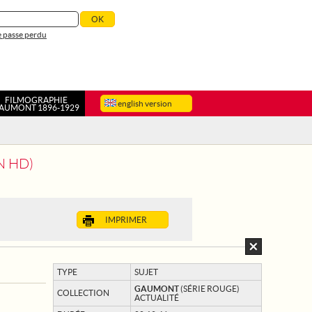
 passe perdu
FILMOGRAPHIE
english version
AUMONT 1896-1929
N HD)
IMPRIMER
TYPE
SUJET
GAUMONT
(SÉRIE ROUGE)
COLLECTION
ACTUALITÉ