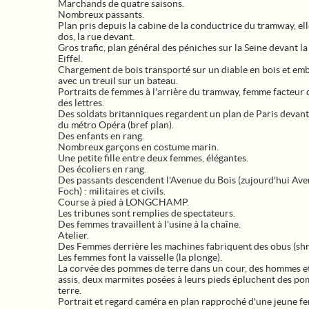
Marchands de quatre saisons.
Nombreux passants.
Plan pris depuis la cabine de la conductrice du tramway, ell
dos, la rue devant.
Gros trafic, plan général des péniches sur la Seine devant la
Eiffel.
Chargement de bois transporté sur un diable en bois et em
avec un treuil sur un bateau.
Portraits de femmes à l'arrière du tramway, femme facteur 
des lettres.
Des soldats britanniques regardent un plan de Paris devant 
du métro Opéra (bref plan).
Des enfants en rang.
Nombreux garçons en costume marin.
Une petite fille entre deux femmes, élégantes.
Des écoliers en rang.
Des passants descendent l'Avenue du Bois (zujourd'hui Av
Foch) : militaires et civils.
Course à pied à LONGCHAMP.
Les tribunes sont remplies de spectateurs.
Des femmes travaillent à l'usine à la chaîne.
Atelier.
Des Femmes derrière les machines fabriquent des obus (shr
Les femmes font la vaisselle (la plonge).
La corvée des pommes de terre dans un cour, des hommes 
assis, deux marmites posées à leurs pieds épluchent des p
terre.
Portrait et regard caméra en plan rapproché d'une jeune 