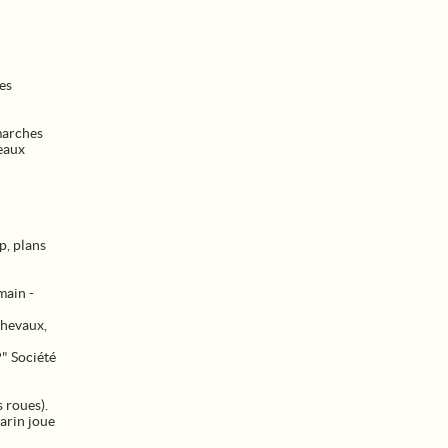
es
 marches
eaux
p, plans
main -
chevaux,
P" Société
 roues).
arin joue