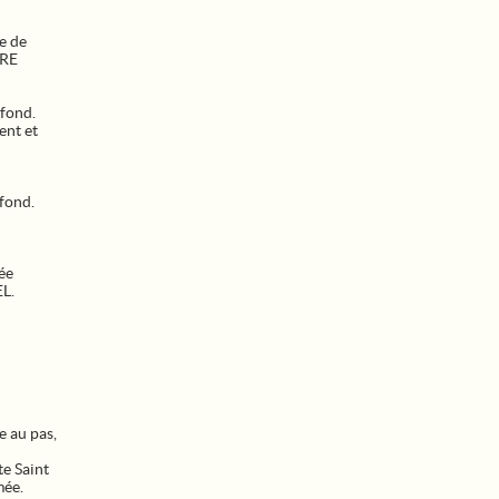
e de
TRE
fond.
ent et
 fond.
ée
EL.
e au pas,
e Saint
mée.