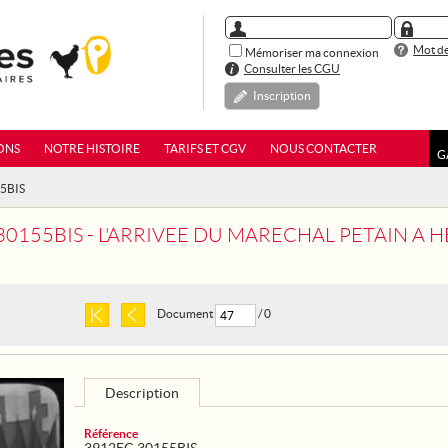
Mot de
Mémoriser ma connexion
Consulter les CGU
Inscription
ONS
NOTRE HISTOIRE
TARIFS ET CGV
NOUS CONTACTER
G
55BIS
155BIS - L'ARRIVEE DU MARECHAL PETAIN A HENDAYE, RE
Document
/ 0
Description
Référence