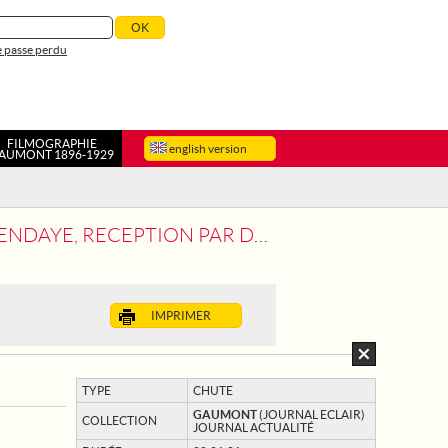
 passe perdu
FILMOGRAPHIE
english version
AUMONT 1896-1929
CEPTION PAR DELEGUES DE FRANCE
IMPRIMER
TYPE
CHUTE
GAUMONT
(JOURNAL ECLAIR)
COLLECTION
JOURNAL ACTUALITÉ