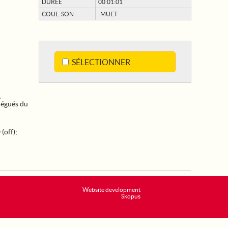
DURÉE
00:01:01
COUL. SON
MUET
SÉLECTIONNER
,
légués du
(off)
;
Website development
Skopus