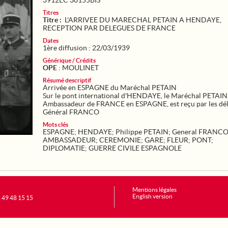
3912EC 30155BIS
Titres
Titre :
L'ARRIVEE DU MARECHAL PETAIN A HENDAYE,
RECEPTION PAR DELEGUES DE FRANCE
Dates
1ère diffusion : 22/03/1939
Générique / Crédits
OPE
: MOULINET
Résumé descriptif
Arrivée en ESPAGNE du Maréchal PETAIN
Sur le pont international d'HENDAYE, le Maréchal PETAIN
Ambassadeur de FRANCE en ESPAGNE, est reçu par les dé
Général FRANCO
Mots clés
ESPAGNE
;
HENDAYE
;
Philippe PETAIN
;
General FRANCO 
AMBASSADEUR
;
CEREMONIE
;
GARE
;
FLEUR
;
PONT
;
DIPLOMATIE
;
GUERRE CIVILE ESPAGNOLE
Mentions légales
English version
1 49 48 15 15