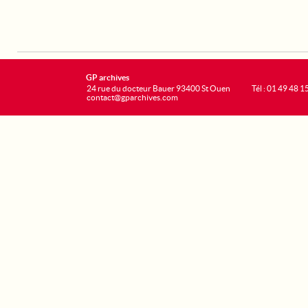
GP archives
24 rue du docteur Bauer 93400 St Ouen
Tél : 01 49 48 1
contact@gparchives.com