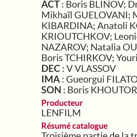
ACT
: Boris BLINOV; 
Mikhaïl GUELOVANI; M
KIBARDINA; Anatoli 
KRIOUTCHKOV; Leoni
NAZAROV; Natalia OU
Boris TCHIRKOV; You
DEC
: V VLASSOV
IMA
: Gueorgui FILAT
SON
: Boris KHOUTORI
Producteur
LENFILM
Résumé catalogue
Troisième partie de la 