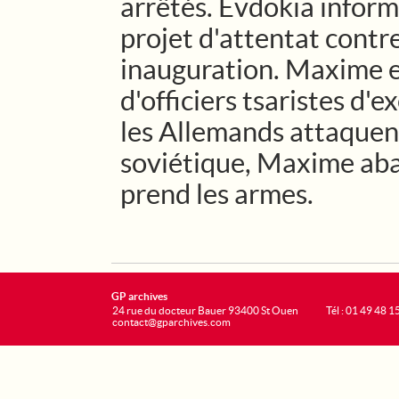
arrêtés. Evdokia inform
projet d'attentat contre
inauguration. Maxime 
d'officiers tsaristes d'
les Allemands attaquen
soviétique, Maxime ab
prend les armes.
GP archives
24 rue du docteur Bauer 93400 St Ouen
Tél : 01 49 48 1
contact@gparchives.com