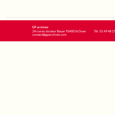
GP archives
24 rue du docteur Bauer 93400 St Ouen
Tél : 01 49 48 1
contact@gparchives.com