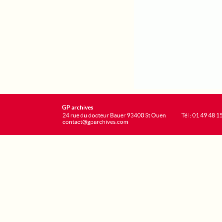
GP archives
24 rue du docteur Bauer 93400 St Ouen
Tél : 01 49 48 1
contact@gparchives.com