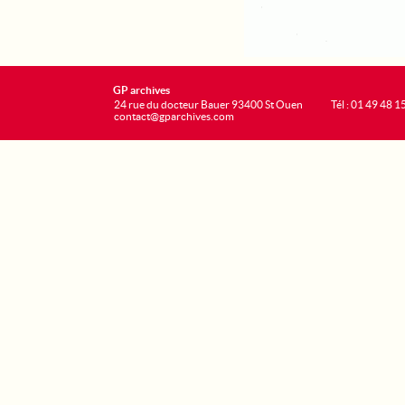
GP archives
24 rue du docteur Bauer 93400 St Ouen
Tél : 01 49 48 1
contact@gparchives.com