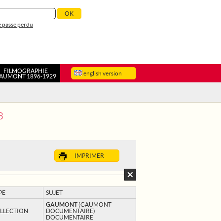
 passe perdu
FILMOGRAPHIE
english version
AUMONT 1896-1929
3
IMPRIMER
PE
SUJET
GAUMONT
(GAUMONT
LLECTION
DOCUMENTAIRE)
DOCUMENTAIRE