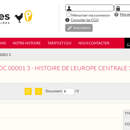
Mot de
Mémoriser ma connexion
Consulter les CGU
Inscription
ONS
NOTRE HISTOIRE
TARIFS ET CGV
NOUS CONTACTER
G
00001 3
C 00001 3 - HISTOIRE DE L'EUROPE CENTRALE 
Document
/ 0
TY
CO