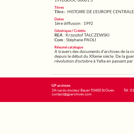
1992GDOC 00001 3
Titres
Titre :
HISTOIRE DE L'EUROPE CENTRALE
Dates
1ère diffusion : 1992
Générique / Crédits
REA
: Krzysztof TALCZEWSKI
Com
: Stéphane PAOLI
Résumé catalogue
A travers des documents d'archives de la 
depuis le début du XXeme siècle: De la guer
révolution d'octobre à Yalta en passant par l
GP archives
24 rue du docteur Bauer 93400 St Ouen
Tél : 0
contact@gparchives.com