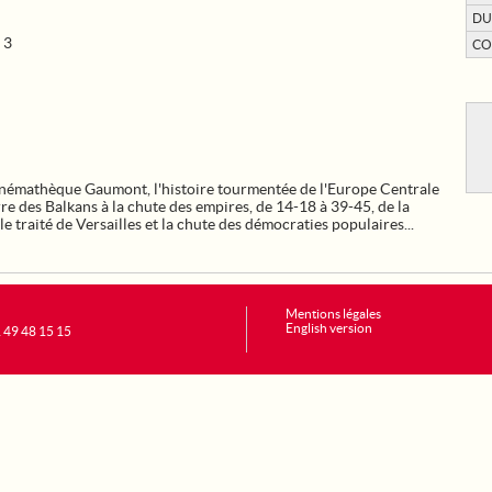
DU
 3
CO
cinémathèque Gaumont, l'histoire tourmentée de l'Europe Centrale
re des Balkans à la chute des empires, de 14-18 à 39-45, de la
e traité de Versailles et la chute des démocraties populaires...
Mentions légales
English version
1 49 48 15 15