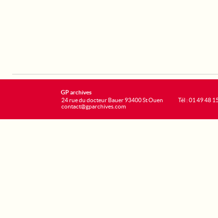
GP archives
24 rue du docteur Bauer 93400 St Ouen
Tél : 01 49 48 1
contact@gparchives.com