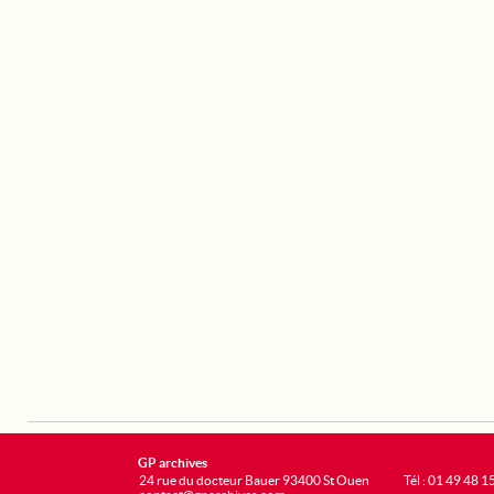
GP archives
24 rue du docteur Bauer 93400 St Ouen
Tél : 01 49 48 1