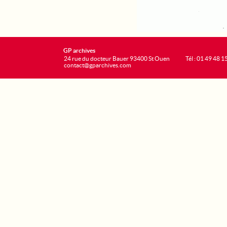
GP archives
24 rue du docteur Bauer 93400 St Ouen
Tél : 01 49 48 1
contact@gparchives.com