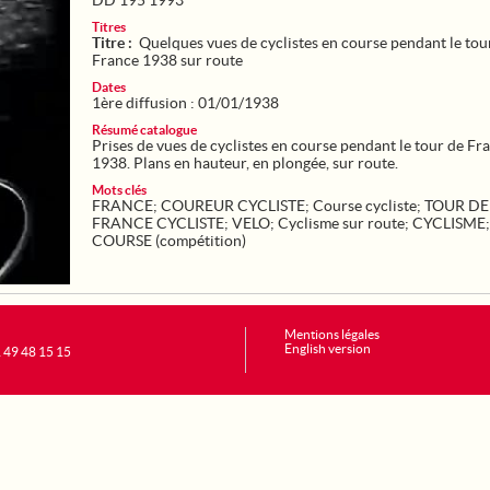
DD 195 1993
Titres
Titre :
Quelques vues de cyclistes en course pendant le tou
France 1938 sur route
Dates
1ère diffusion : 01/01/1938
Résumé catalogue
Prises de vues de cyclistes en course pendant le tour de Fr
1938. Plans en hauteur, en plongée, sur route.
Mots clés
FRANCE
;
COUREUR CYCLISTE
;
Course cycliste
;
TOUR DE
FRANCE CYCLISTE
;
VELO
;
Cyclisme sur route
;
CYCLISME
;
COURSE (compétition)
Mentions légales
English version
1 49 48 15 15