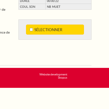
DURÉE
00:00:22
COUL. SON
NB MUET
r de
SÉLECTIONNER
ance de
Website development
Skopus