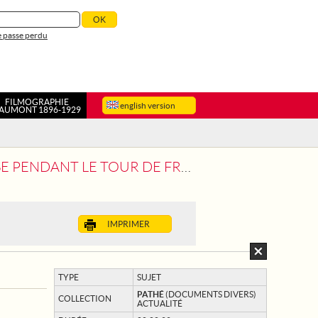
 passe perdu
FILMOGRAPHIE
english version
AUMONT 1896-1929
 TOUR DE FRANCE 1938 SUR ROUTE
IMPRIMER
TYPE
SUJET
PATHÉ
(DOCUMENTS DIVERS)
COLLECTION
ACTUALITÉ