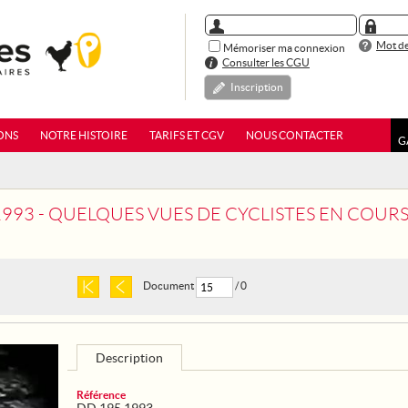
Mot de
Mémoriser ma connexion
Consulter les CGU
Inscription
ONS
NOTRE HISTOIRE
TARIFS ET CGV
NOUS CONTACTER
G
93 - QUELQUES VUES DE CYCLISTES EN COURSE PENDANT LE
Document
/ 0
Description
Référence