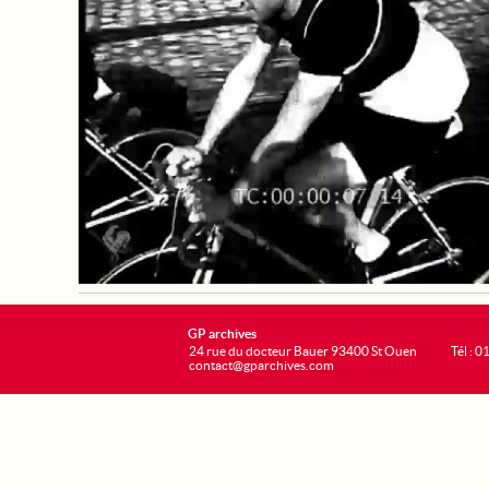
GP archives
24 rue du docteur Bauer 93400 St Ouen
Tél : 0
contact@gparchives.com