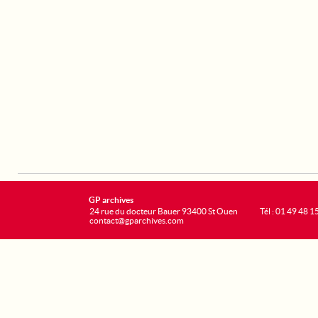
GP archives
24 rue du docteur Bauer 93400 St Ouen
Tél : 01 49 48 1
contact@gparchives.com