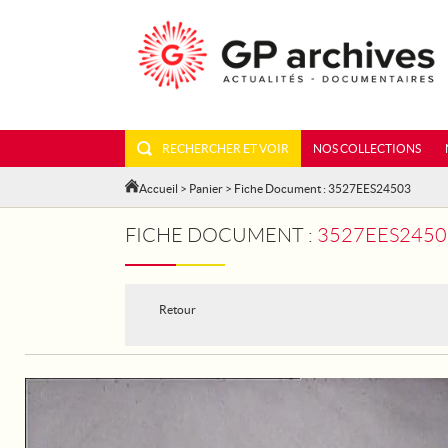
RECHERCHER ET VOIR
NOS COLLECTIONS
Accueil
>
Panier
> Fiche Document : 3527EES24503
FICHE DOCUMENT :
3527EES24503
Retour