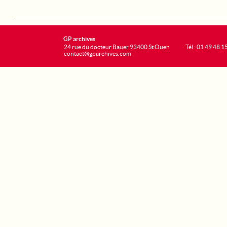
GP archives
24 rue du docteur Bauer 93400 St Ouen
Tél : 01 49 48 1
contact@gparchives.com