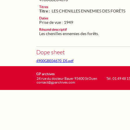
Titres
Titre :
LES CHENILLES ENNEMIES DES FORÊTS
Dates
Prise de vue : 1949
Résumé descriptif
Les chenilles ennemies des forêts.
Dope sheet
4900GBE04670_DS.pdf
GP archives
24 rue du docteur Bauer 93400 St Ouen
Tél : 01 49 48 1
contact@gparchives.com