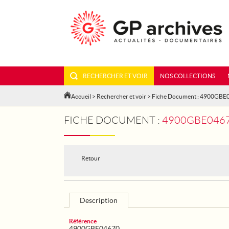
RECHERCHER ET VOIR
NOS COLLECTIONS
Accueil
>
Rechercher et voir
> Fiche Document : 4900GBE
FICHE DOCUMENT :
4900GBE0467
Retour
Description
Référence
4900GBE04670