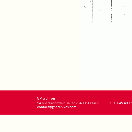
GP archives
24 rue du docteur Bauer 93400 St Ouen
Tél : 01 49 48 1
contact@gparchives.com