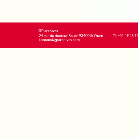
GP archives
24 rue du docteur Bauer 93400 St Ouen
Tél : 01 49 48 1
contact@gparchives.com