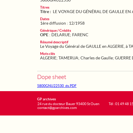
5800GNU22530
Titres
Titre :
LE VOYAGE DU GÉNÉRAL DE GAULLE EN 
Dates
1ère diffusion : 12/1958
Générique / Crédits
OPE
: DELARUE; FARENC
Résumé descriptif
Le Voyage du Général de GAULLE en ALGERIE, à T
Mots clés
ALGERIE
;
TAMERUA
;
Charles de Gaulle
;
GUERRE 
Dope sheet
5800GNU22530_ds.PDF
GP archives
24 rue du docteur Bauer 93400 St Ouen
Tél : 01 49 48 1
contact@gparchives.com