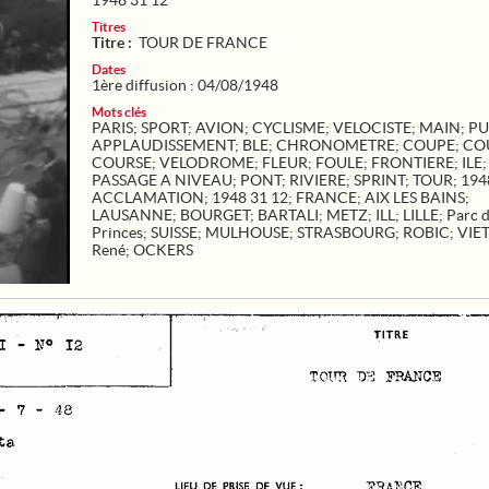
1948 31 12
Titres
Titre :
TOUR DE FRANCE
Dates
1ère diffusion : 04/08/1948
Mots clés
PARIS
;
SPORT
;
AVION
;
CYCLISME
;
VELOCISTE
;
MAIN
;
PU
APPLAUDISSEMENT
;
BLE
;
CHRONOMETRE
;
COUPE
;
CO
COURSE
;
VELODROME
;
FLEUR
;
FOULE
;
FRONTIERE
;
ILE
PASSAGE A NIVEAU
;
PONT
;
RIVIERE
;
SPRINT
;
TOUR
;
194
ACCLAMATION
;
1948 31 12
;
FRANCE
;
AIX LES BAINS
;
LAUSANNE
;
BOURGET
;
BARTALI
;
METZ
;
ILL
;
LILLE
;
Parc 
Princes
;
SUISSE
;
MULHOUSE
;
STRASBOURG
;
ROBIC
;
VIE
René
;
OCKERS