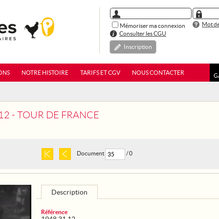
Mot de
Mémoriser ma connexion
Consulter les CGU
Inscription
ONS
NOTRE HISTOIRE
TARIFS ET CGV
NOUS CONTACTER
G
 12 - TOUR DE FRANCE
Document
/ 0
Description
Référence