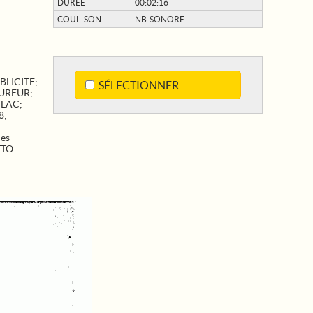
DURÉE
00:02:16
COUL. SON
NB SONORE
BLICITE
;
SÉLECTIONNER
UREUR
;
;
LAC
;
8
;
des
TTO