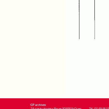
GP archives
24 rue du docteur Bauer 93400 St Ouen
Tél : 01 49 48 1