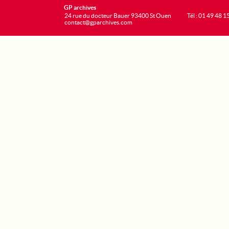
GP archives
24 rue du docteur Bauer 93400 St Ouen
Tél : 01 49 48 1
contact@gparchives.com