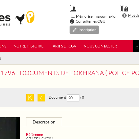
Mot de
Mémoriser ma connexion
Consulter les CGU
Inscription
ONS
NOTRE HISTOIRE
TARIFS ET CGV
NOUS CONTACTER
G
6
51796 - DOCUMENTS DE L'OKHRANA ( POLICE PO
Document
/ 0
Description
Référence