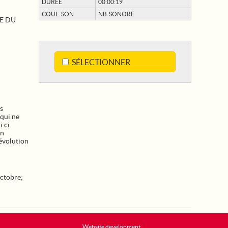
DURÉE
00:00:19
COUL. SON
NB SONORE
E DU
SÉLECTIONNER
s
 qui ne
i ci
on
révolution
octobre
;
Website development