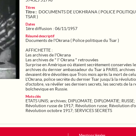
5745EJ 51796
Titres
Titre :
DOCUMENTS DE L'OKHRANA ( POLICE POLITIQU
TSAR )
Dates
1ère diffusion : 06/11/1957
Résumé descriptif
Documents de l'Okrana ( Police politique du Tsar )
AFFICHETTE :
Les archives de l'Okrana
Les archives de " l' Okrana " retrouvées
Surprise en Amérique où étaient secrètement conservées le
archives du dernier ambassadeur du Tsar à PARIS, archives
devaient être dévoilées que Trois mois après la mort de celu
L'Okrana, police secrète du dernier Tsar jusqu'à la révoluti
d'octobre, va révéler ses derniers secrets, les secrets de la 
bolchevique en Russie.
Mots clés
ETATS UNIS
;
archives
;
DIPLOMATE
;
DIPLOMATIE
;
RUSSE
;
Révolution russe de 1917
;
Révolution russe
;
Révolution d'
Révolution octobre 1917
;
SERVICES SECRETS
Mentions légales