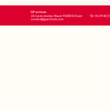
GP archives
24 rue du docteur Bauer 93400 St Ouen
Tél : 01 49 48 1
contact@gparchives.com