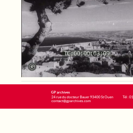
GP archives
24 rue du docteur Bauer 93400 St Ouen
Tél : 0
contact@gparchives.com