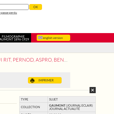
 passe perdu
FILMOGRAPHIE
english version
AUMONT 1896-1929
IT, PERNOD, ASPRO, BENDIX
IMPRIMER
TYPE
SUJET
GAUMONT
(JOURNAL ECLAIR)
COLLECTION
JOURNAL ACTUALITÉ