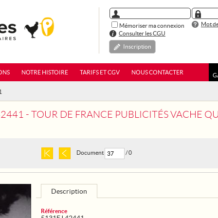
Mot de
Mémoriser ma connexion
Consulter les CGU
Inscription
ONS
NOTRE HISTOIRE
TARIFS ET CGV
NOUS CONTACTER
G
1
2441 - TOUR DE FRANCE PUBLICITÉS VACHE QUI R
Document
/ 0
Description
Référence