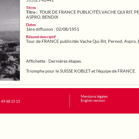
5131EJ 42441
Titres
Titre :
TOUR DE FRANCE PUBLICITÉS VACHE QUI RIT, 
ASPRO, BENDIX
Dates
1ère diffusion : 02/08/1951
Résumé descriptif
Tour de FRANCE publicités Vache Qui Rit, Pernod, Aspro, 
Affichette : Dernières étapes.
Triomphe pour le SUISSE KOBLET et l'équipe de FRANCE.
Mentions légales
English version
1 49 48 15 15