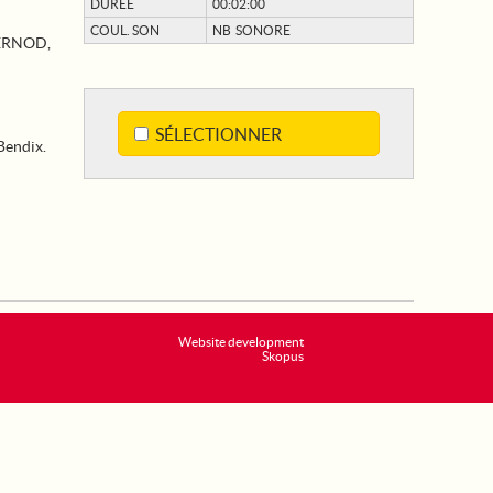
DURÉE
00:02:00
COUL. SON
NB SONORE
PERNOD,
SÉLECTIONNER
Bendix.
Website development
Skopus