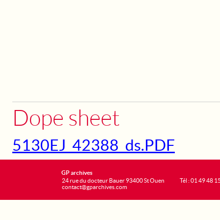
Dope sheet
5130EJ_42388_ds.PDF
GP archives
24 rue du docteur Bauer 93400 St Ouen
Tél : 01 49 48 1
contact@gparchives.com