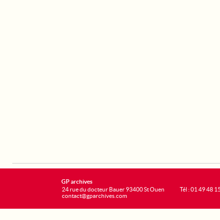
GP archives
24 rue du docteur Bauer 93400 St Ouen
Tél : 01 49 48 1
contact@gparchives.com