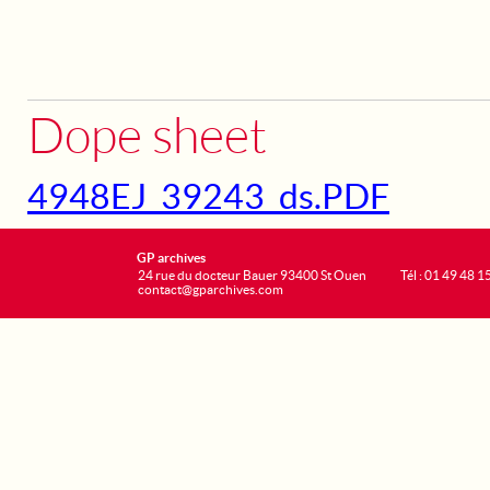
Dope sheet
4948EJ_39243_ds.PDF
GP archives
24 rue du docteur Bauer 93400 St Ouen
Tél : 01 49 48 1
contact@gparchives.com