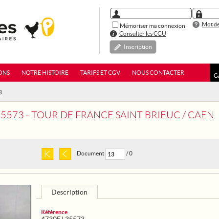
Mot de
Mémoriser ma connexion
Consulter les CGU
Inscription
ONS
NOTRE HISTOIRE
TARIFS ET CGV
NOUS CONTACTER
G
3
35573 - TOUR DE FRANCE SAINT BRIEUC / CAEN
Document
/ 0
Description
Référence