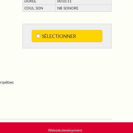
DURÉE
00:02:11
COUL. SON
NB SONORE
SÉLECTIONNER
ripéties
Website development