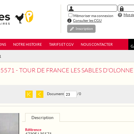
Mot de
Mémoriser ma connexion
Consulter les CGU
Inscription
ONS
NOTRE HISTOIRE
TARIFS ET CGV
NOUS CONTACTER
G
1
35571 - TOUR DE FRANCE LES SABLES D'OLONNE
Document
/ 0
Description
Référence