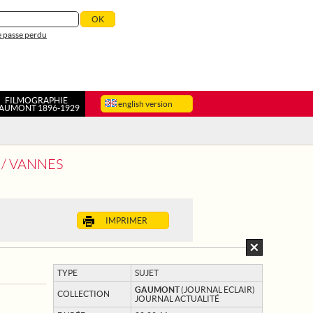
 passe perdu
FILMOGRAPHIE
english version
AUMONT 1896-1929
 / VANNES
IMPRIMER
TYPE
SUJET
GAUMONT
(JOURNAL ECLAIR)
COLLECTION
JOURNAL ACTUALITÉ