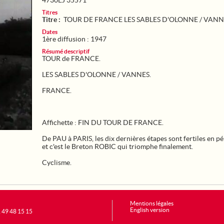
4730EJ 35571
Titres
Titre :
TOUR DE FRANCE LES SABLES D'OLONNE / VANN
Dates
1ère diffusion : 1947
Résumé descriptif
TOUR de FRANCE.
LES SABLES D'OLONNE / VANNES.
FRANCE.
Affichette : FIN DU TOUR DE FRANCE.
De PAU à PARIS, les dix dernières étapes sont fertiles en pé
et c'est le Breton ROBIC qui triomphe finalement.
Cyclisme.
Mentions légales
English version
1 49 48 15 15