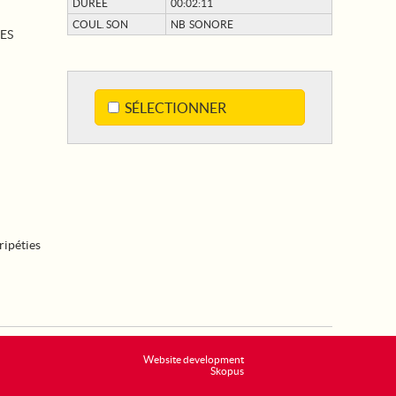
DURÉE
00:02:11
COUL. SON
NB SONORE
ES
SÉLECTIONNER
ripéties
Website development
Skopus