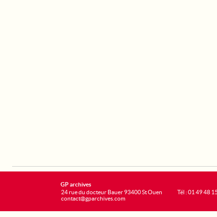
GP archives
24 rue du docteur Bauer 93400 St Ouen
Tél : 01 49 48 1
contact@gparchives.com